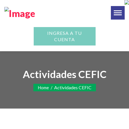
Toggl
naviga
INGRESA A TU
CUENTA
Actividades CEFIC
/
Actividades CEFIC
Home