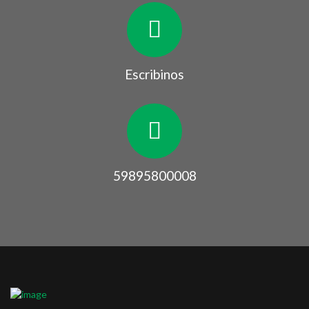
Escribinos
59895800008