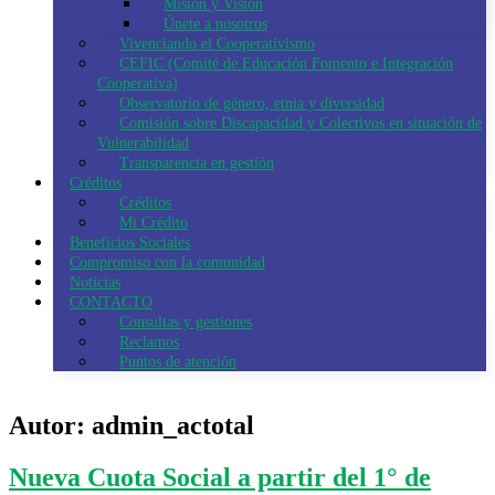
Misión y Visión
Únete a nosotros
Vivenciando el Cooperativismo
CEFIC (Comité de Educación Fomento e Integración
Cooperativa)
Observatorio de género, etnia y diversidad
Comisión sobre Discapacidad y Colectivos en situación de
Vulnerabilidad
Transparencia en gestión
Créditos
Créditos
Mi Crédito
Beneficios Sociales
Compromiso con la comunidad
Noticias
CONTACTO
Consultas y gestiones
Reclamos
Puntos de atención
Autor:
admin_actotal
Nueva Cuota Social a partir del 1° de