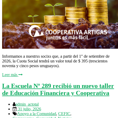
Informamos a nuestrxs socixs que, a partir del 1° de setiembre de
2026, la Cuota Social tendrá un valor total de $ 395 (trescientos
noventa y cinco pesos uruguayos).
Leer más
La Escuela Nº 289 recibió un nuevo taller
de Educación Financiera y Cooperativa
admin_actotal
31 julio, 2026
Apoyo a la Comunidad
,
CEFIC
,