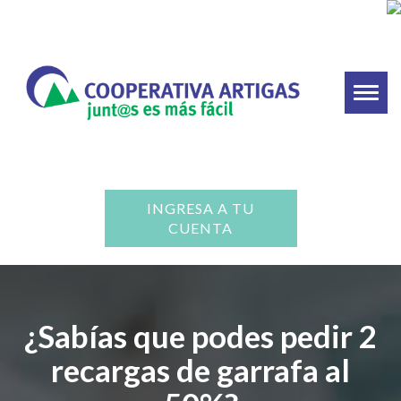
Toggl
naviga
INGRESA A TU
CUENTA
¿Sabías que podes pedir 2
recargas de garrafa al