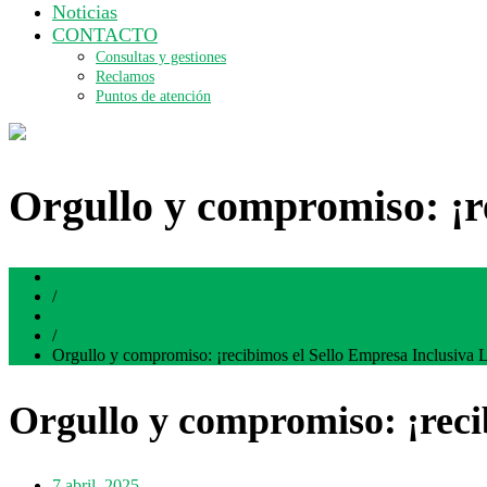
Noticias
CONTACTO
Consultas y gestiones
Reclamos
Puntos de atención
Orgullo y compromiso: ¡r
Home
/
Noticias
/
Orgullo y compromiso: ¡recibimos el Sello Empresa Inclusiv
Orgullo y compromiso: ¡rec
7 abril, 2025