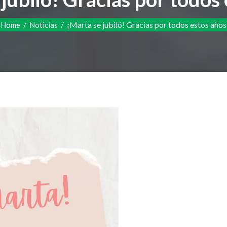
/
/
¡Marta se jubiló! Gracias por todos estos años
Home
Noticias