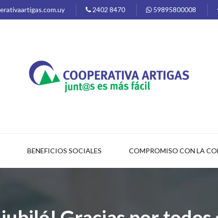
rativaartigas.com.uy
2402 8470
59895800008
BENEFICIOS SOCIALES
COMPROMISO CON LA C
jubiló! Gracias por todos