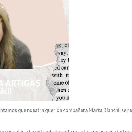
contamos que nuestra querida compañera Marta Bianchi, se re
versos roles y ha enfrentado cada desafío con una actitud p