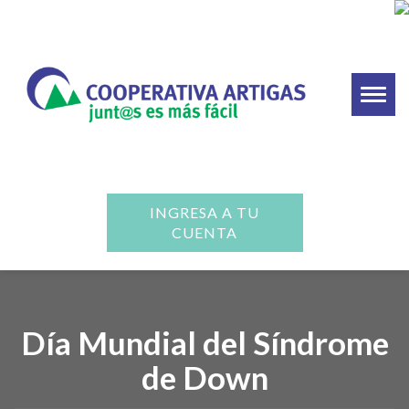
Toggl
naviga
INGRESA A TU
CUENTA
Día Mundial del Síndrome
de Down