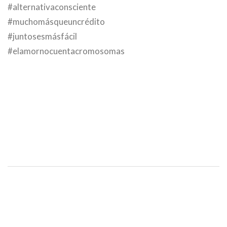
#alternativaconsciente
#muchomásqueuncrédito
#juntosesmásfácil
#elamornocuentacromosomas