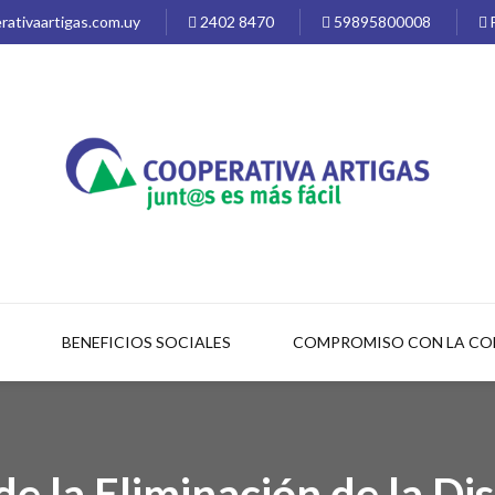
ativaartigas.com.uy
2402 8470
59895800008
BENEFICIOS SOCIALES
COMPROMISO CON LA C
de la Eliminación de la Di