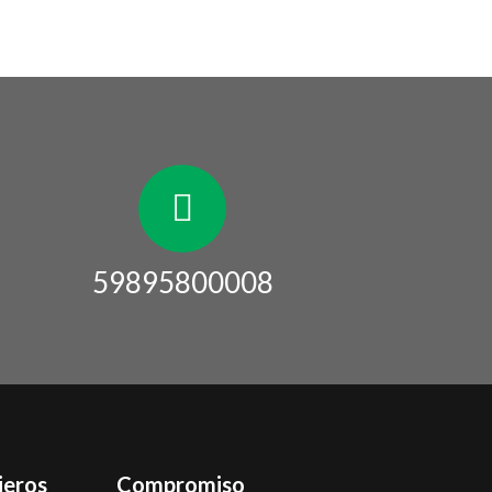
59895800008
ieros
Compromiso