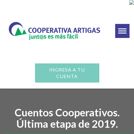
Toggl
naviga
INGRESA A TU
CUENTA
Cuentos Cooperativos.
Última etapa de 2019.