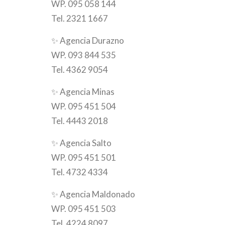
WP. 095 058 144
Tel. 2321 1667
✨
Agencia Durazno
WP. 093 844 535
Tel. 4362 9054
✨
Agencia Minas
WP. 095 451 504
Tel. 4443 2018
✨
Agencia Salto
WP. 095 451 501
Tel. 4732 4334
✨
Agencia Maldonado
WP. 095 451 503
Tel. 4224 8097