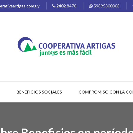
rativaartigas.com.uy
2402 8470
59895800008
BENEFICIOS SOCIALES
COMPROMISO CON LA C
re Beneficios en períod