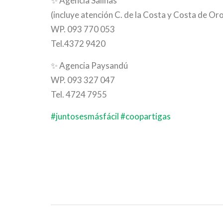
✨
Agencia Salinas
(incluye atención C. de la Costa y Costa de Or
WP. 093 770 053
Tel.4372 9420
✨
Agencia Paysandú
WP. 093 327 047
Tel. 4724 7955
#
juntosesmásfácil
#
coopartigas