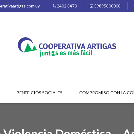
rativaartigas.com.uy
2402 8470
59895800008
BENEFICIOS SOCIALES
COMPROMISO CON LA C
 Violencia Doméstica – A