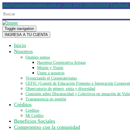
info@cooperativaartigas.com.uy
2402 8470
59895800008
Facebook
Toggle navigation
INGRESA A TU CUENTA
Inicio
Nosotros
Quiénes somos
Hacemos Cooperativa Artigas
Misión y Visión
Únete a nosotros
Vivenciando el Cooperativismo
CEFIC (Comité de Educación Fomento e Integración Cooperat
Observatorio de género, etnia y diversidad
Comisión sobre Discapacidad y Colectivos en situación de Vuln
Transparencia en gestión
Créditos
Créditos
Mi Crédito
Beneficios Sociales
Compromiso con la comunidad