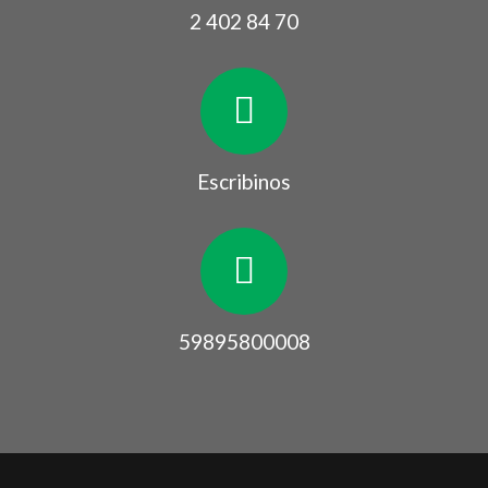
2 402 84 70
Escribinos
59895800008