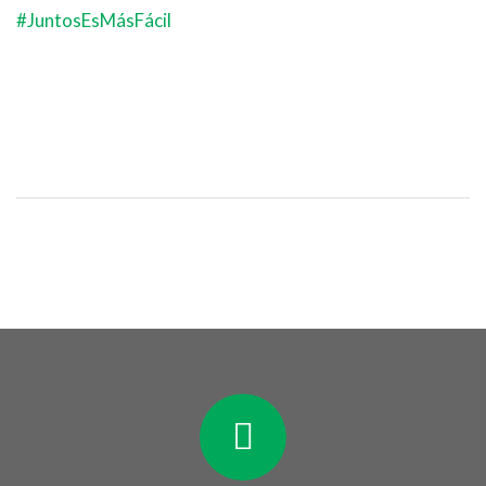
#JuntosEsMásFácil