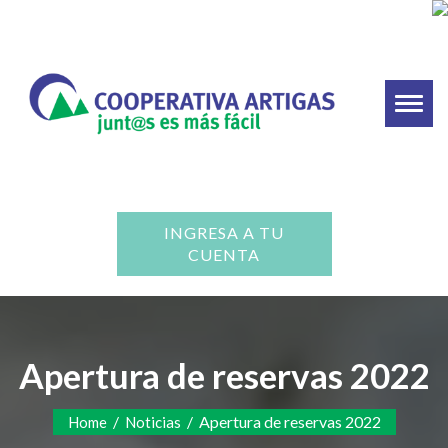
Toggl
naviga
INGRESA A TU
CUENTA
Apertura de reservas 2022
/
/
Apertura de reservas 2022
Home
Noticias