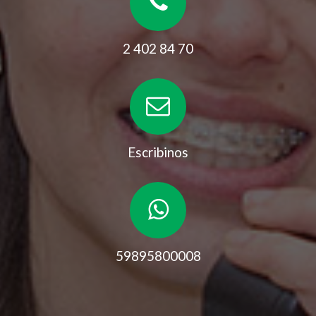
2 402 84 70
Escribinos
59895800008