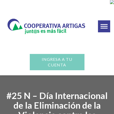
Toggl
naviga
INGRESA A TU
CUENTA
#25 N – Día Internacional
de la Eliminación de la