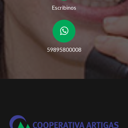
Escribinos
59895800008