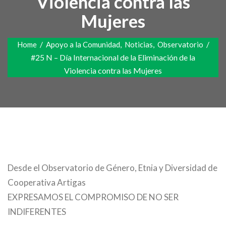
Violencia contra las
Mujeres
/
,
,
/
Home
Apoyo a la Comunidad
Noticias
Observatorio
#25 N – Día Internacional de la Eliminación de la
Violencia contra las Mujeres
Desde el Observatorio de Género, Etnia y Diversidad de
Cooperativa Artigas
EXPRESAMOS EL COMPROMISO DE NO SER
INDIFERENTES