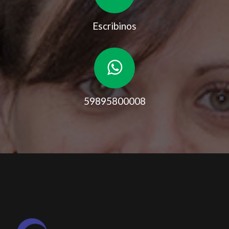
Escribinos
59895800008