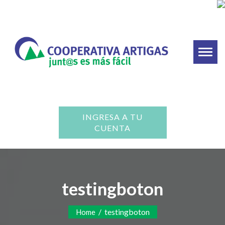
Toggl
naviga
INGRESA A TU
CUENTA
testingboton
/
testingboton
Home