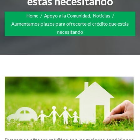
estás necesitando
/
,
/
Home
Apoyo a la Comunidad
Noticias
Aumentamos plazos para ofrecerte el crédito que estás
necesitando