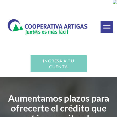
Toggl
naviga
INGRESA A TU
CUENTA
Aumentamos plazos para
ofrecerte el crédito que